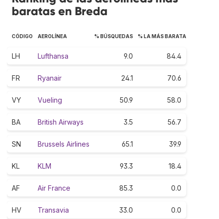
baratas en Breda
CÓDIGO
AEROLÍNEA
% BÚSQUEDAS
% LA MÁS BARATA
LH
Lufthansa
9.0
84.4
FR
Ryanair
24.1
70.6
VY
Vueling
50.9
58.0
BA
British Airways
3.5
56.7
SN
Brussels Airlines
65.1
39.9
KL
KLM
93.3
18.4
AF
Air France
85.3
0.0
HV
Transavia
33.0
0.0