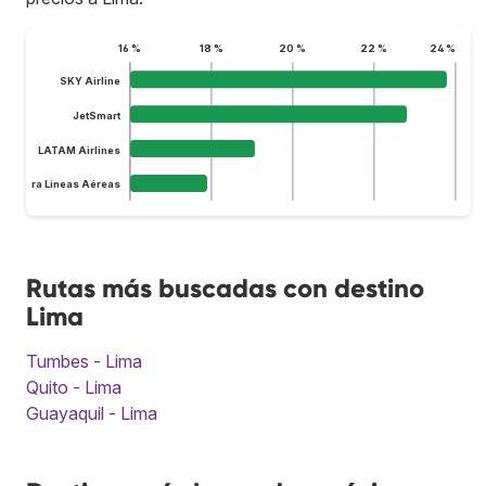
16 %
18 %
20 %
22 %
24 %
SKY Airline
JetSmart
LATAM Airlines
lus Ultra Líneas Aéreas
Rutas más buscadas con destino
Lima
Tumbes - Lima
Quito - Lima
Guayaquil - Lima