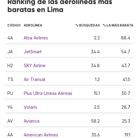
Ranking de las aerolíneas más
baratas en Lima
CÓDIGO
AEROLÍNEA
% BÚSQUEDAS
% LA MÁS BARATA
4A
Atsa Airlines
2.2
88.4
JA
JetSmart
34.4
54.7
H2
SKY Airline
34.8
43.7
TS
Air Transat
1.2
41.5
PU
Plus Ultra Líneas Aéreas
15.1
30.7
Y4
Volaris
2.5
28.7
AV
Avianca
58.2
25.3
AA
American Airlines
35.6
19.1