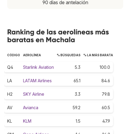
90 días de antelación
Ranking de las aerolíneas más
baratas en Machala
CÓDIGO
AEROLÍNEA
% BÚSQUEDAS
% LA MÁS BARATA
Q4
Starlink Aviation
5.3
100.0
LA
LATAM Airlines
65.1
84.6
H2
SKY Airline
3.3
79.8
AV
Avianca
59.2
60.5
KL
KLM
1.5
47.9