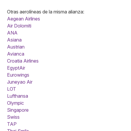
Otras aerolíneas de la misma alianza:
Aegean Airlines
Air Dolomiti
ANA
Asiana
Austrian
Avianca
Croatia Airlines
EgyptAir
Eurowings
Juneyao Air
LOT
Lufthansa
Olympic
Singapore
Swiss
TAP
Thai Smile