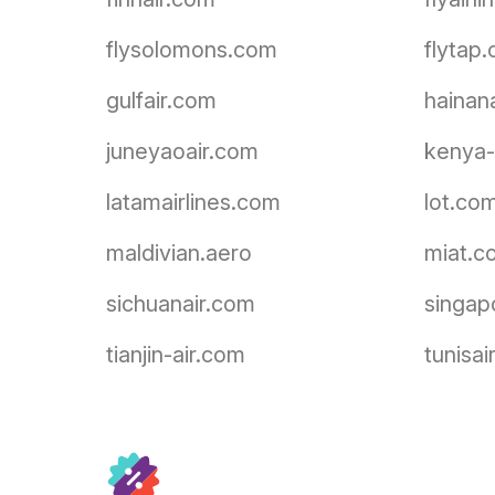
flysolomons.com
flytap
gulfair.com
hainan
juneyaoair.com
kenya-
latamairlines.com
lot.co
maldivian.aero
miat.c
sichuanair.com
singap
tianjin-air.com
tunisai