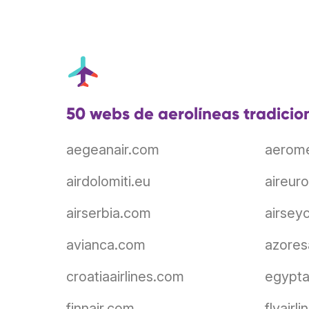
50 webs de aerolíneas tradicio
aegeanair.com
aerom
airdolomiti.eu
aireur
airserbia.com
airsey
avianca.com
azoresa
croatiaairlines.com
egypta
finnair.com
flyairl