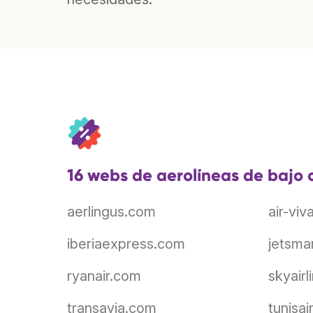
16 webs de aerolíneas de bajo c
aerlingus.com
air-vi
iberiaexpress.com
jetsma
ryanair.com
skyair
transavia.com
tunisa