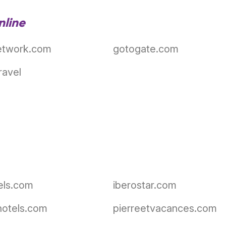
nline
network.com
gotogate.com
ravel
els.com
iberostar.com
otels.com
pierreetvacances.com