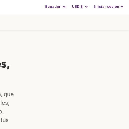
Ecuador
USD
$
Iniciar sesión →
s,
n, que
les,
o,
 tus