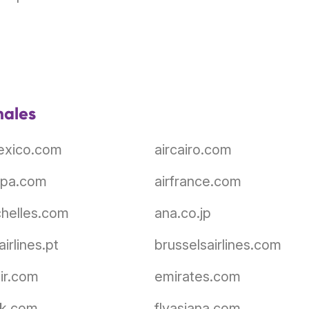
nales
exico.com
aircairo.com
opa.com
airfrance.com
chelles.com
ana.co.jp
irlines.pt
brusselsairlines.com
ir.com
emirates.com
ink.com
flyasiana.com