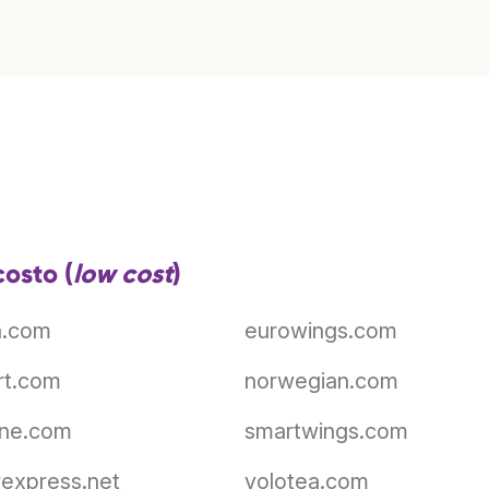
osto (
low cost
)
va.com
eurowings.com
rt.com
norwegian.com
line.com
smartwings.com
irexpress.net
volotea.com