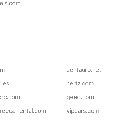
els.com
om
centauro.net
r.es
hertz.com
orc.com
qeeq.com
freecarrental.com
vipcars.com