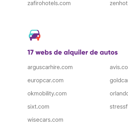
zafirohotels.com
zenhot
17 webs de alquiler de autos
arguscarhire.com
avis.c
europcar.com
goldca
okmobility.com
orland
sixt.com
stress
wisecars.com