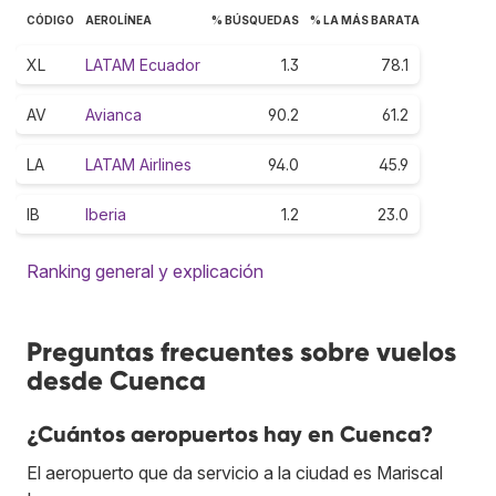
CÓDIGO
AEROLÍNEA
% BÚSQUEDAS
% LA MÁS BARATA
XL
LATAM Ecuador
1.3
78.1
AV
Avianca
90.2
61.2
LA
LATAM Airlines
94.0
45.9
IB
Iberia
1.2
23.0
Ranking general y explicación
Preguntas frecuentes sobre vuelos
desde Cuenca
¿Cuántos aeropuertos hay en Cuenca?
El aeropuerto que da servicio a la ciudad es Mariscal