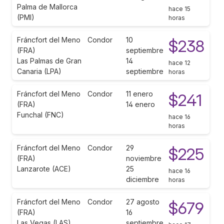
Palma de Mallorca
hace 15
(PMI)
horas
Fráncfort del Meno
Condor
10
$238
(FRA)
septiembre
Las Palmas de Gran
14
hace 12
Canaria (LPA)
septiembre
horas
Fráncfort del Meno
Condor
11 enero
$241
(FRA)
14 enero
Funchal (FNC)
hace 16
horas
Fráncfort del Meno
Condor
29
$225
(FRA)
noviembre
Lanzarote (ACE)
25
hace 16
diciembre
horas
Fráncfort del Meno
Condor
27 agosto
$679
(FRA)
16
Las Vegas (LAS)
septiembre