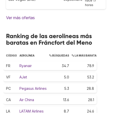
hace 17
horas
Ver más ofertas
Ranking de las aerolíneas más
baratas en Fráncfort del Meno
CÓDIGO
AEROLÍNEA
% BÚSQUEDAS
% LA MÁS BARATA
FR
Ryanair
34.7
78.9
VF
AJet
5.0
53.2
PC
Pegasus Airlines
5.3
28.8
CA
Air China
13.6
28.1
LA
LATAM Airlines
8.7
24.6