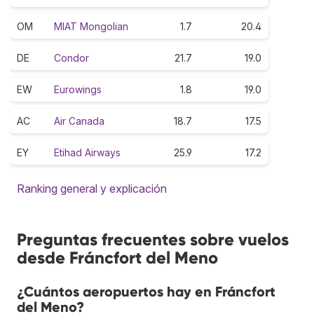
OM
MIAT Mongolian
1.7
20.4
DE
Condor
21.7
19.0
EW
Eurowings
1.8
19.0
AC
Air Canada
18.7
17.5
EY
Etihad Airways
25.9
17.2
Ranking general y explicación
Preguntas frecuentes sobre vuelos
desde Fráncfort del Meno
¿Cuántos aeropuertos hay en Fráncfort
del Meno?