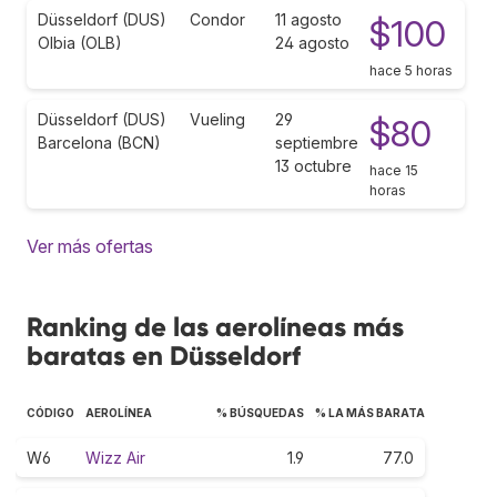
Düsseldorf (DUS)
Condor
11 agosto
$100
Olbia (OLB)
24 agosto
hace 5 horas
Düsseldorf (DUS)
Vueling
29
$80
Barcelona (BCN)
septiembre
13 octubre
hace 15
horas
Ver más ofertas
Ranking de las aerolíneas más
baratas en Düsseldorf
CÓDIGO
AEROLÍNEA
% BÚSQUEDAS
% LA MÁS BARATA
W6
Wizz Air
1.9
77.0