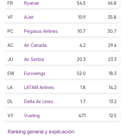
FR
Ryanair
54.5
66.8
VF
AJet
10.9
35.8
PC
Pegasus Airlines
10.7
30.7
AC
Air Canada
4.2
29.4
JU
Air Serbia
20.3
23.3
EW
Eurowings
52.0
18.3
LA
LATAM Airlines
1.8
14.2
DL
Delta Air Lines
1.7
13.2
VY
Vueling
47.1
12.5
Ranking general y explicación