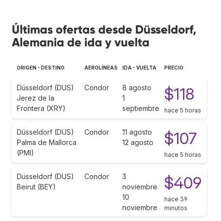
Últimas ofertas desde Düsseldorf,
Alemania de ida y vuelta
ORIGEN - DESTINO
AEROLÍNEAS
IDA - VUELTA
PRECIO
Düsseldorf (DUS)
Condor
8 agosto
$118
Jerez de la
1
Frontera (XRY)
septiembre
hace 5 horas
Düsseldorf (DUS)
Condor
11 agosto
$107
Palma de Mallorca
12 agosto
(PMI)
hace 5 horas
Düsseldorf (DUS)
Condor
3
$409
Beirut (BEY)
noviembre
10
hace 39
noviembre
minutos