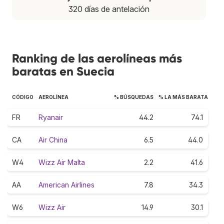
320 días de antelación
Ranking de las aerolíneas más
baratas en Suecia
CÓDIGO
AEROLÍNEA
% BÚSQUEDAS
% LA MÁS BARATA
FR
Ryanair
44.2
74.1
CA
Air China
6.5
44.0
W4
Wizz Air Malta
2.2
41.6
AA
American Airlines
7.8
34.3
W6
Wizz Air
14.9
30.1