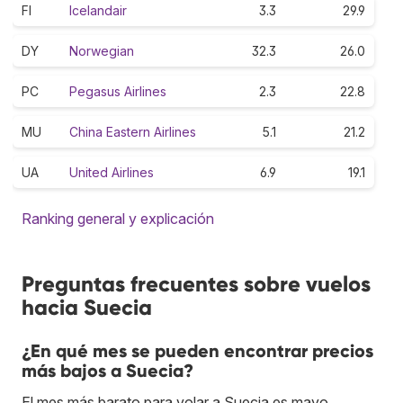
FI
Icelandair
3.3
29.9
DY
Norwegian
32.3
26.0
PC
Pegasus Airlines
2.3
22.8
MU
China Eastern Airlines
5.1
21.2
UA
United Airlines
6.9
19.1
Ranking general y explicación
Preguntas frecuentes sobre vuelos
hacia Suecia
¿En qué mes se pueden encontrar precios
más bajos a Suecia?
El mes más barato para volar a Suecia es mayo.