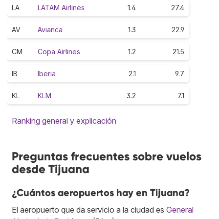
LA
LATAM Airlines
1.4
27.4
AV
Avianca
1.3
22.9
CM
Copa Airlines
1.2
21.5
IB
Iberia
2.1
9.7
KL
KLM
3.2
7.1
Ranking general y explicación
Preguntas frecuentes sobre vuelos
desde Tijuana
¿Cuántos aeropuertos hay en Tijuana?
El aeropuerto que da servicio a la ciudad es
General