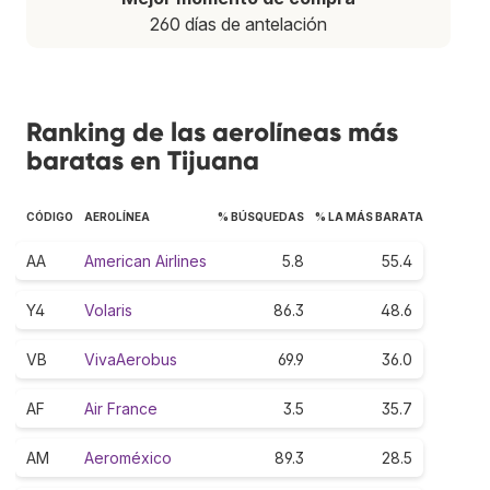
260 días de antelación
Ranking de las aerolíneas más
baratas en Tijuana
CÓDIGO
AEROLÍNEA
% BÚSQUEDAS
% LA MÁS BARATA
AA
American Airlines
5.8
55.4
Y4
Volaris
86.3
48.6
VB
VivaAerobus
69.9
36.0
AF
Air France
3.5
35.7
AM
Aeroméxico
89.3
28.5