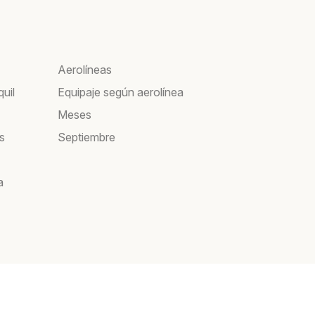
Aerolíneas
uil
Equipaje según aerolínea
Meses
s
Septiembre
a