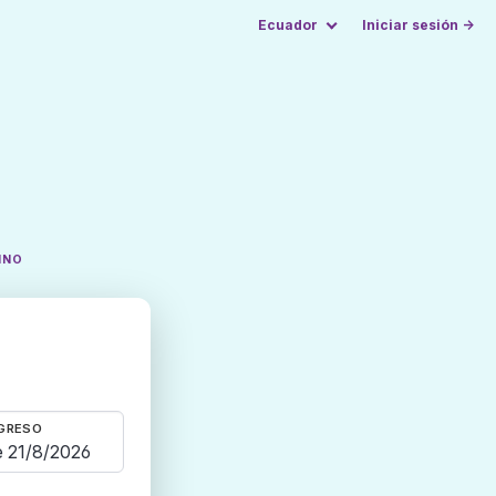
Ecuador
Iniciar sesión →
INO
GRESO