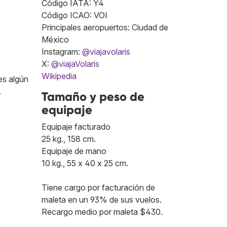
Código IATA: Y4
Código ICAO: VOI
Principales aeropuertos: Ciudad de
México
Instagram:
@viajavolaris
X:
@viajaVolaris
Wikipedia
es algún
.
Tamaño y peso de
equipaje
Equipaje facturado
25 kg., 158 cm.
Equipaje de mano
10 kg., 55 x 40 x 25 cm.
Tiene cargo por facturación de
maleta en un 93% de sus vuelos.
Recargo medio por maleta $430.