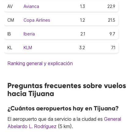
AV
Avianca
1.3
22.9
CM
Copa Airlines
1.2
21.5
IB
Iberia
2.1
9.7
KL
KLM
3.2
7.1
Ranking general y explicación
Preguntas frecuentes sobre vuelos
hacia Tijuana
¿Cuántos aeropuertos hay en Tijuana?
El aeropuerto que da servicio a la ciudad es
General
Abelardo L. Rodríguez
(5 km).