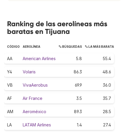
Ranking de las aerolíneas más
baratas en Tijuana
CÓDIGO
AEROLÍNEA
% BÚSQUEDAS
% LA MÁS BARATA
AA
American Airlines
5.8
55.4
Y4
Volaris
86.3
48.6
VB
VivaAerobus
69.9
36.0
AF
Air France
3.5
35.7
AM
Aeroméxico
89.3
28.5
LA
LATAM Airlines
1.4
27.4