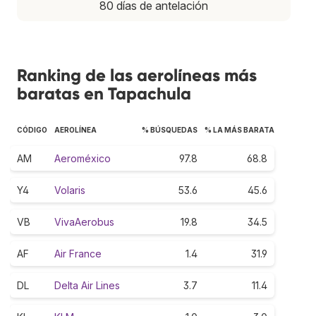
80 días de antelación
Ranking de las aerolíneas más
baratas en Tapachula
CÓDIGO
AEROLÍNEA
% BÚSQUEDAS
% LA MÁS BARATA
AM
Aeroméxico
97.8
68.8
Y4
Volaris
53.6
45.6
VB
VivaAerobus
19.8
34.5
AF
Air France
1.4
31.9
DL
Delta Air Lines
3.7
11.4