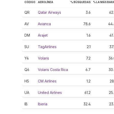
CÓDIGO
AEROLÍNEA
% BÚSQUEDAS
% LA MÁS BAR
QR
Qatar Airways
3.6
62
AV
Avianca
78.6
44.
DM
Arajet
1.6
41
5U
TagAirlines
2.1
37
Y4
Volaris
7.2
36.
Q6
Volaris Costa Rica
6.7
30.
H5
CM Airlines
1.2
28
UA
United Airlines
61.2
25
IB
Iberia
32.4
23