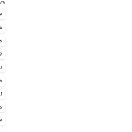
ATA
.9
4
.6
.9
0
6
.1
.6
.9