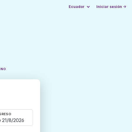
Ecuador
Iniciar sesión →
INO
GRESO