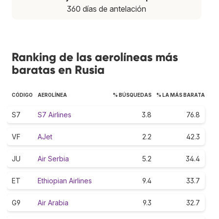
360 días de antelación
Ranking de las aerolíneas más
baratas en Rusia
CÓDIGO
AEROLÍNEA
% BÚSQUEDAS
% LA MÁS BARATA
S7
S7 Airlines
3.8
76.8
VF
AJet
2.2
42.3
JU
Air Serbia
5.2
34.4
ET
Ethiopian Airlines
9.4
33.7
G9
Air Arabia
9.3
32.7