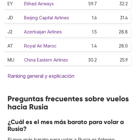
EY
Etihad Airways
59.7
32.2
JD
Beijing Capital Airlines
1.6
31.4
J2
Azerbaijan Airlines
1.5
28.8
AT
Royal Air Maroc
1.4
28.0
MU
China Eastern Airlines
30.2
25.9
Ranking general y explicación
Preguntas frecuentes sobre vuelos
hacia Rusia
¿Cuál es el mes más barato para volar a
Rusia?
El mes más barato para volar a Rusia es febrero.