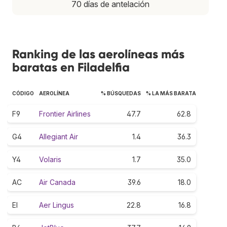
70 días de antelación
Ranking de las aerolíneas más
baratas en Filadelfia
CÓDIGO
AEROLÍNEA
% BÚSQUEDAS
% LA MÁS BARATA
F9
Frontier Airlines
47.7
62.8
G4
Allegiant Air
1.4
36.3
Y4
Volaris
1.7
35.0
AC
Air Canada
39.6
18.0
EI
Aer Lingus
22.8
16.8