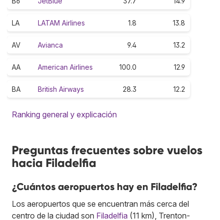
B6
JetBlue
37.7
14.9
LA
LATAM Airlines
1.8
13.8
AV
Avianca
9.4
13.2
AA
American Airlines
100.0
12.9
BA
British Airways
28.3
12.2
Ranking general y explicación
Preguntas frecuentes sobre vuelos
hacia Filadelfia
¿Cuántos aeropuertos hay en Filadelfia?
Los aeropuertos que se encuentran más cerca del
centro de la ciudad son
Filadelfia
(11 km), Trenton-