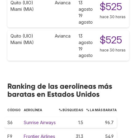
Quito (UIO)
Avianca
13
$525
Miami (MIA)
agosto
19
hace 30 horas
agosto
Quito (UIO)
Avianca
13
$525
Miami (MIA)
agosto
19
hace 30 horas
agosto
Ranking de las aerolíneas más
baratas en Estados Unidos
CÓDIGO
AEROLÍNEA
% BÚSQUEDAS
% LA MÁS BARATA
S6
Sunrise Airways
1.5
96.7
F9
Frontier Airlines
31.3
54.9