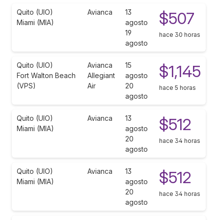
Quito (UIO)
Avianca
13
$507
Miami (MIA)
agosto
19
hace 30 horas
agosto
Quito (UIO)
Avianca
15
$1,145
Fort Walton Beach
Allegiant
agosto
(VPS)
Air
20
hace 5 horas
agosto
Quito (UIO)
Avianca
13
$512
Miami (MIA)
agosto
20
hace 34 horas
agosto
Quito (UIO)
Avianca
13
$512
Miami (MIA)
agosto
20
hace 34 horas
agosto