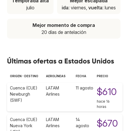
Temporada alta
Mejor escapada
julio
ida
: viernes,
vuelta
: lunes
Mejor momento de compra
20 días de antelación
Últimas ofertas a Estados Unidos
ORIGEN - DESTINO
AEROLÍNEAS
FECHA
PRECIO
Cuenca (CUE)
LATAM
11 agosto
$610
Newburgh
Airlines
(SWF)
hace 16
horas
Cuenca (CUE)
LATAM
14
$670
Nueva York
Airlines
agosto