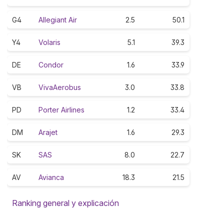
G4
Allegiant Air
2.5
50.1
Y4
Volaris
5.1
39.3
DE
Condor
1.6
33.9
VB
VivaAerobus
3.0
33.8
PD
Porter Airlines
1.2
33.4
DM
Arajet
1.6
29.3
SK
SAS
8.0
22.7
AV
Avianca
18.3
21.5
Ranking general y explicación