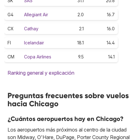
SK
SAS
31.1
20.6
G4
Allegiant Air
2.0
16.7
CX
Cathay
2.1
16.0
FI
Icelandair
18.1
14.4
CM
Copa Airlines
9.5
14.1
Ranking general y explicación
Preguntas frecuentes sobre vuelos
hacia Chicago
¿Cuántos aeropuertos hay en Chicago?
Los aeropuertos más próximos al centro de la ciudad
son Midway, O'Hare, DuPage, Porter County Regional