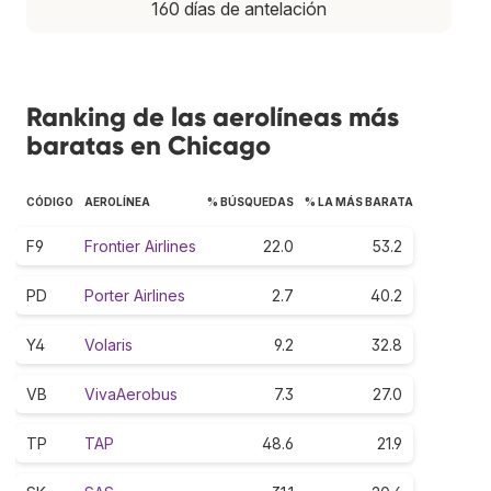
160 días de antelación
Ranking de las aerolíneas más
baratas en Chicago
CÓDIGO
AEROLÍNEA
% BÚSQUEDAS
% LA MÁS BARATA
F9
Frontier Airlines
22.0
53.2
PD
Porter Airlines
2.7
40.2
Y4
Volaris
9.2
32.8
VB
VivaAerobus
7.3
27.0
TP
TAP
48.6
21.9