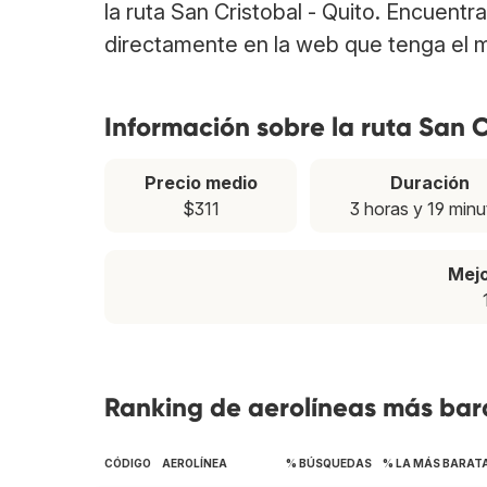
la ruta San Cristobal - Quito. Encuentr
directamente en la web que tenga el m
Información sobre la ruta San C
Precio medio
Duración
$311
3 horas y 19 minu
Mej
Ranking de aerolíneas más bara
CÓDIGO
AEROLÍNEA
% BÚSQUEDAS
% LA MÁS BARAT