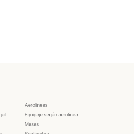
Aerolíneas
uil
Equipaje según aerolínea
Meses
s
Septiembre