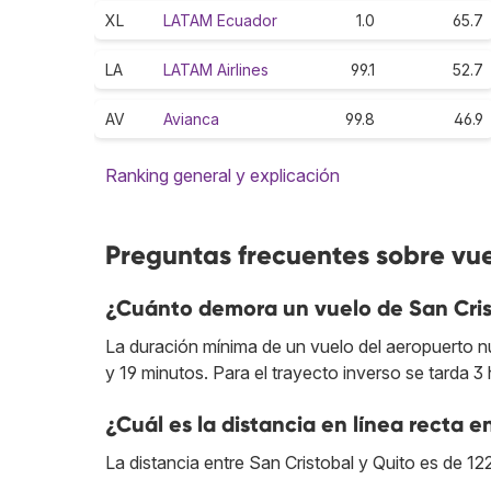
XL
LATAM Ecuador
1.0
65.7
LA
LATAM Airlines
99.1
52.7
AV
Avianca
99.8
46.9
Ranking general y explicación
Preguntas frecuentes sobre vue
¿Cuánto demora un vuelo de San Cris
La duración mínima de un vuelo del aeropuerto nu
y 19 minutos. Para el trayecto inverso se tarda 3
¿Cuál es la distancia en línea recta e
La distancia entre San Cristobal y Quito es de 12