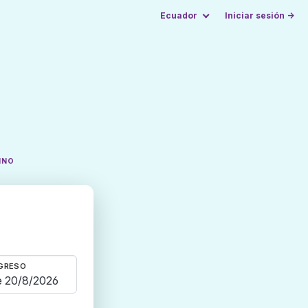
Ecuador
Iniciar sesión →
INO
GRESO