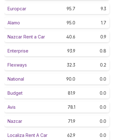
Europcar
95.7
9.3
Alamo
95.0
1.7
Nazcar Rent a Car
40.6
0.9
Enterprise
93.9
0.8
Flexways
32.3
0.2
National
90.0
0.0
Budget
81.9
0.0
Avis
78.1
0.0
Nazcar
71.9
0.0
Localiza Rent A Car
62.9
0.0