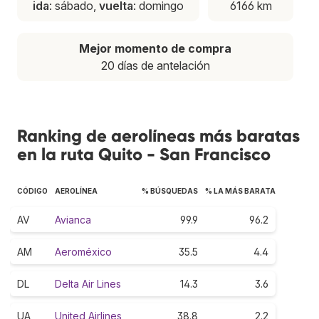
ida
: sábado,
vuelta
: domingo
6166 km
Mejor momento de compra
20 días de antelación
Ranking de aerolíneas más baratas
en la ruta Quito - San Francisco
CÓDIGO
AEROLÍNEA
% BÚSQUEDAS
% LA MÁS BARATA
AV
Avianca
99.9
96.2
AM
Aeroméxico
35.5
4.4
DL
Delta Air Lines
14.3
3.6
UA
United Airlines
38.8
2.2