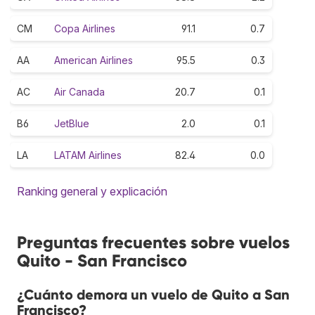
CM
Copa Airlines
91.1
0.7
AA
American Airlines
95.5
0.3
AC
Air Canada
20.7
0.1
B6
JetBlue
2.0
0.1
LA
LATAM Airlines
82.4
0.0
Ranking general y explicación
Preguntas frecuentes sobre vuelos
Quito - San Francisco
¿Cuánto demora un vuelo de Quito a San
Francisco?