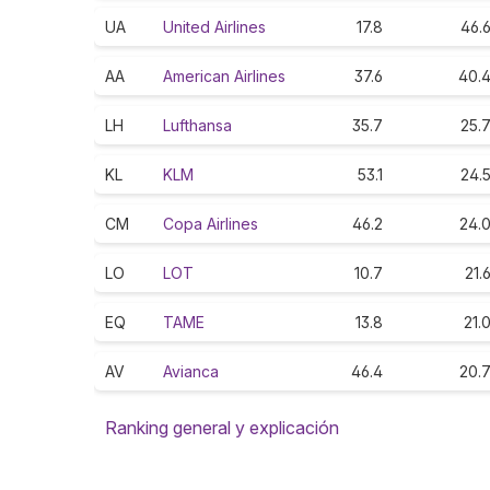
UA
United Airlines
17.8
46.
AA
American Airlines
37.6
40.
LH
Lufthansa
35.7
25.
KL
KLM
53.1
24.
CM
Copa Airlines
46.2
24.
LO
LOT
10.7
21.
EQ
TAME
13.8
21.
AV
Avianca
46.4
20.
Ranking general y explicación