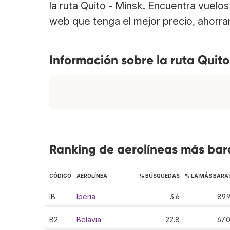
la ruta Quito - Minsk. Encuentra vuelo
web que tenga el mejor precio, ahorra
Información sobre la ruta Quito
Ranking de aerolíneas más bara
CÓDIGO
AEROLÍNEA
% BÚSQUEDAS
% LA MÁS BARA
IB
Iberia
3.6
89.
B2
Belavia
22.8
67.