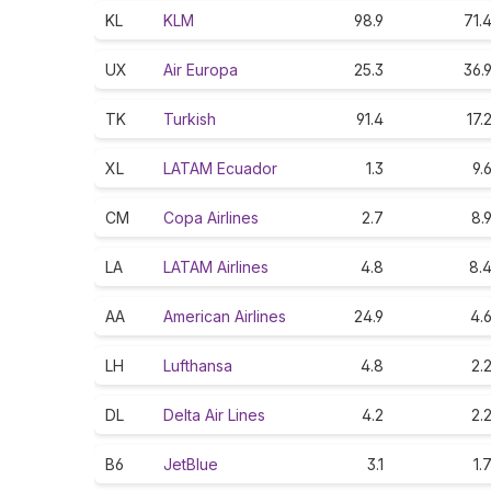
KL
KLM
98.9
71.
UX
Air Europa
25.3
36.
TK
Turkish
91.4
17.
XL
LATAM Ecuador
1.3
9.
CM
Copa Airlines
2.7
8.
LA
LATAM Airlines
4.8
8.
AA
American Airlines
24.9
4.
LH
Lufthansa
4.8
2.
DL
Delta Air Lines
4.2
2.
B6
JetBlue
3.1
1.