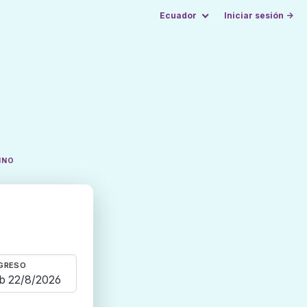
Ecuador
Iniciar sesión →
INO
GRESO