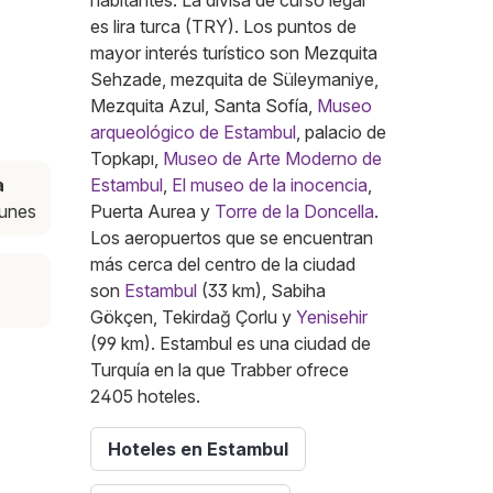
habitantes. La divisa de curso legal
es lira turca (TRY). Los puntos de
mayor interés turístico son Mezquita
Sehzade, mezquita de Süleymaniye,
Mezquita Azul, Santa Sofía,
Museo
arqueológico de Estambul
, palacio de
Topkapı,
Museo de Arte Moderno de
a
Estambul
,
El museo de la inocencia
,
 lunes
Puerta Aurea y
Torre de la Doncella
.
Los aeropuertos que se encuentran
más cerca del centro de la ciudad
son
Estambul
(33 km), Sabiha
Gökçen, Tekirdağ Çorlu y
Yenisehir
(99 km). Estambul es una ciudad de
Turquía en la que Trabber ofrece
2405 hoteles.
Hoteles en Estambul