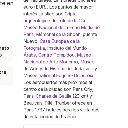
de habitantes. La moneda oficial es
nte en
euro (EUR). Los puntos de mayor
interés turístico son
Cripta
arqueológica de la île de la Cité
,
Museo Nacional de la Edad Media de
París
,
Mémorial de la Shoah
, puente
Nuevo,
Casa Europea de la
rato
Fotografía
,
Instituto del Mundo
o
Árabe
,
Centro Pompidou
,
Museo
Nacional de Arte Moderno
,
Museo
de Arte y de Historia del Judaísmo
y
pra
Musée national Eugène-Delacroix
.
Los aeropuertos más próximos al
centro de la ciudad son Paris Orly,
París-Charles de Gaulle
(23 km) y
Beauvais-Tillé. Trabber ofrece en
París 1737 hoteles para los visitantes
de esta ciudad de Francia.