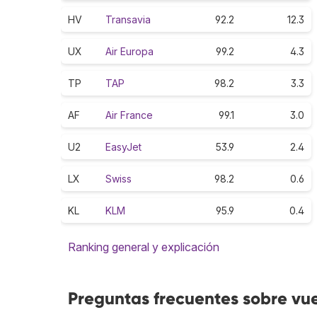
HV
Transavia
92.2
12.3
UX
Air Europa
99.2
4.3
TP
TAP
98.2
3.3
AF
Air France
99.1
3.0
U2
EasyJet
53.9
2.4
LX
Swiss
98.2
0.6
KL
KLM
95.9
0.4
Ranking general y explicación
Preguntas frecuentes sobre vue