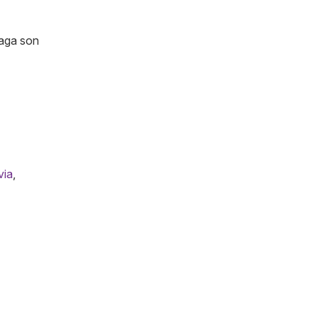
laga son
via
,