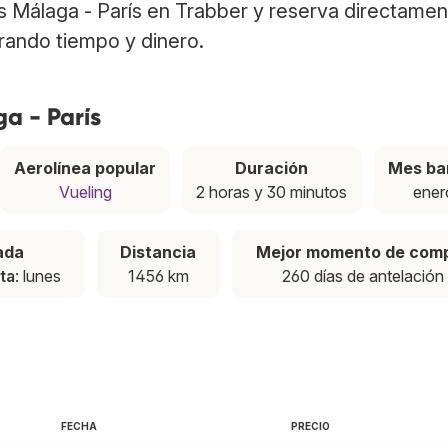
os Málaga - París en Trabber y reserva directame
rrando tiempo y dinero.
a - París
Aerolínea popular
Duración
Mes ba
Vueling
2 horas y 30 minutos
ener
ada
Distancia
Mejor momento de com
ta
: lunes
1456 km
260 días de antelación
FECHA
PRECIO