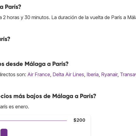
 París?
2 horas y 30 minutos. La duración de la vuelta de París a Má
rís?
os desde Málaga a París?
directos son:
Air France
,
Delta Air Lines
,
Iberia
,
Ryanair
,
Transa
cios más bajos de Málaga a París?
rís es enero.
$200