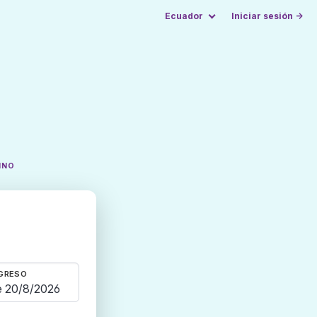
Ecuador
Iniciar sesión →
INO
GRESO