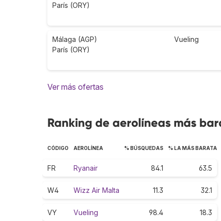
París (ORY)
Málaga (AGP)
Vueling
París (ORY)
Ver más ofertas
Ranking de aerolíneas más bara
CÓDIGO
AEROLÍNEA
% BÚSQUEDAS
% LA MÁS BARATA
FR
Ryanair
84.1
63.5
W4
Wizz Air Malta
11.3
32.1
VY
Vueling
98.4
18.3