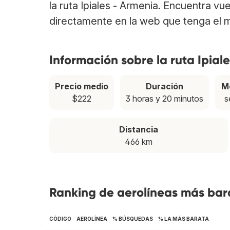
la ruta Ipiales - Armenia. Encuentra vu
directamente en la web que tenga el m
Información sobre la ruta Ipial
Precio medio
Duración
M
$222
3 horas y 20 minutos
s
Distancia
466 km
Ranking de aerolíneas más bara
CÓDIGO
AEROLÍNEA
% BÚSQUEDAS
% LA MÁS BARATA