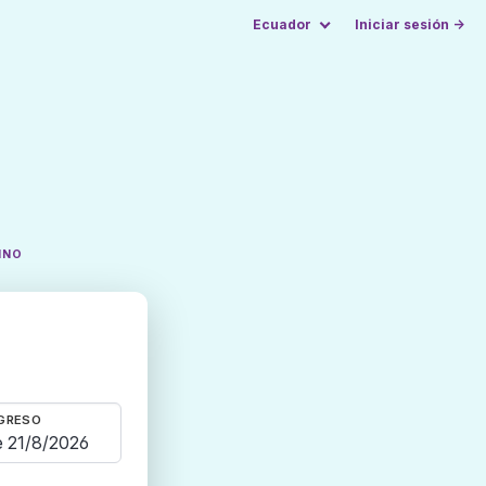
Ecuador
Iniciar sesión →
INO
GRESO