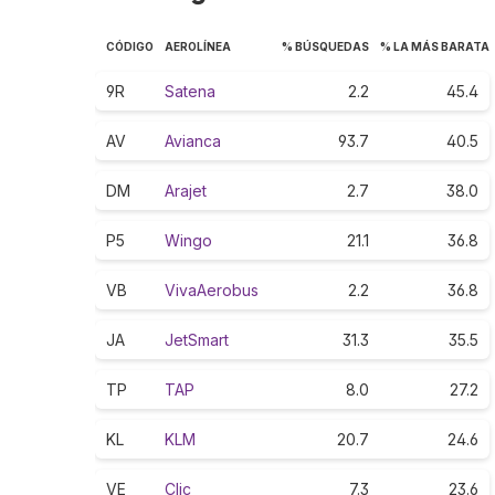
CÓDIGO
AEROLÍNEA
% BÚSQUEDAS
% LA MÁS BARATA
9R
Satena
2.2
45.4
AV
Avianca
93.7
40.5
DM
Arajet
2.7
38.0
P5
Wingo
21.1
36.8
VB
VivaAerobus
2.2
36.8
JA
JetSmart
31.3
35.5
TP
TAP
8.0
27.2
KL
KLM
20.7
24.6
VE
Clic
7.3
23.6