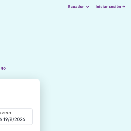
Ecuador
Iniciar sesión →
INO
GRESO