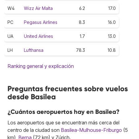
W4
Wizz Air Malta
6.2
17.0
PC
Pegasus Airlines
8.3
16.0
UA
United Airlines
1.7
13.0
LH
Lufthansa
78.3
10.8
Ranking general y explicación
Preguntas frecuentes sobre vuelos
desde Basilea
¿Cuántos aeropuertos hay en Basilea?
Los aeropuertos que se encuentran más cerca del
centro de la ciudad son
Basilea-Mulhouse-Friburgo
(5
km),
Berna
(72 km) y Zúrich.