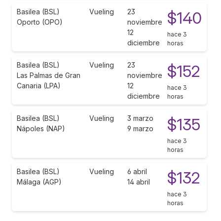
Basilea (BSL)
Vueling
23
$140
Oporto (OPO)
noviembre
12
hace 3
diciembre
horas
Basilea (BSL)
Vueling
23
$152
Las Palmas de Gran
noviembre
Canaria (LPA)
12
hace 3
diciembre
horas
Basilea (BSL)
Vueling
3 marzo
$135
Nápoles (NAP)
9 marzo
hace 3
horas
Basilea (BSL)
Vueling
6 abril
$132
Málaga (AGP)
14 abril
hace 3
horas