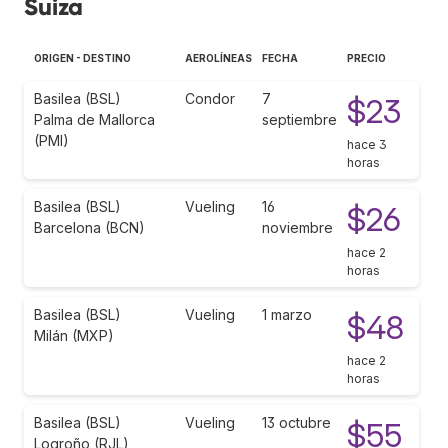
Suiza
ORIGEN - DESTINO
AEROLÍNEAS
FECHA
PRECIO
Basilea (BSL)
Condor
7
$23
Palma de Mallorca
septiembre
(PMI)
hace 3
horas
Basilea (BSL)
Vueling
16
$26
Barcelona (BCN)
noviembre
hace 2
horas
Basilea (BSL)
Vueling
1 marzo
$48
Milán (MXP)
hace 2
horas
Basilea (BSL)
Vueling
13 octubre
$55
Logroño (RJL)