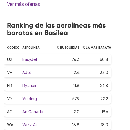
Ver más ofertas
Ranking de las aerolíneas más
baratas en Basilea
CÓDIGO
AEROLÍNEA
% BÚSQUEDAS
% LA MÁS BARATA
U2
EasyJet
76.3
60.8
VF
AJet
2.4
33.0
FR
Ryanair
11.8
26.8
VY
Vueling
57.9
22.2
AC
Air Canada
2.0
19.6
W6
Wizz Air
18.8
18.0