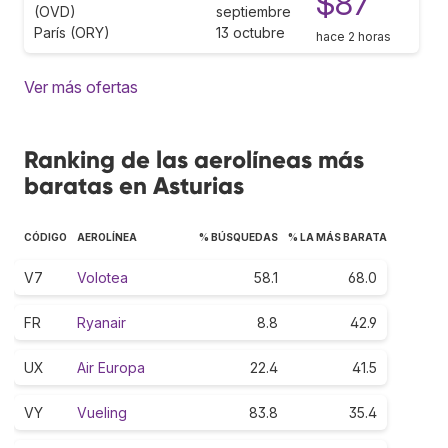
$87
(OVD)
septiembre
París (ORY)
13 octubre
hace 2 horas
Ver más ofertas
Ranking de las aerolíneas más
baratas en Asturias
CÓDIGO
AEROLÍNEA
% BÚSQUEDAS
% LA MÁS BARATA
V7
Volotea
58.1
68.0
FR
Ryanair
8.8
42.9
UX
Air Europa
22.4
41.5
VY
Vueling
83.8
35.4