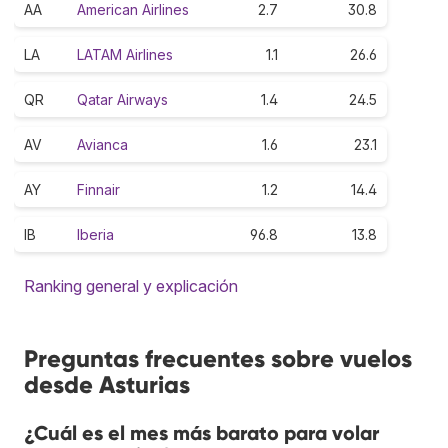
AA
American Airlines
2.7
30.8
LA
LATAM Airlines
1.1
26.6
QR
Qatar Airways
1.4
24.5
AV
Avianca
1.6
23.1
AY
Finnair
1.2
14.4
IB
Iberia
96.8
13.8
Ranking general y explicación
Preguntas frecuentes sobre vuelos
desde Asturias
¿Cuál es el mes más barato para volar