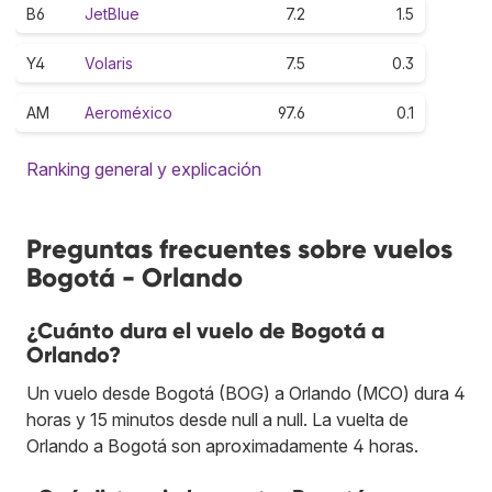
B6
JetBlue
7.2
1.5
Y4
Volaris
7.5
0.3
AM
Aeroméxico
97.6
0.1
Ranking general y explicación
Preguntas frecuentes sobre vuelos
Bogotá - Orlando
¿Cuánto dura el vuelo de Bogotá a
Orlando?
Un vuelo desde Bogotá (BOG) a Orlando (MCO) dura 4
horas y 15 minutos desde null a null. La vuelta de
Orlando a Bogotá son aproximadamente 4 horas.