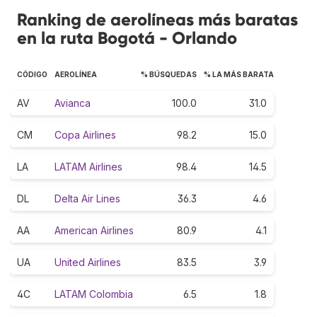
Ranking de aerolíneas más baratas
en la ruta Bogotá - Orlando
CÓDIGO
AEROLÍNEA
% BÚSQUEDAS
% LA MÁS BARATA
AV
Avianca
100.0
31.0
CM
Copa Airlines
98.2
15.0
LA
LATAM Airlines
98.4
14.5
DL
Delta Air Lines
36.3
4.6
AA
American Airlines
80.9
4.1
UA
United Airlines
83.5
3.9
4C
LATAM Colombia
6.5
1.8