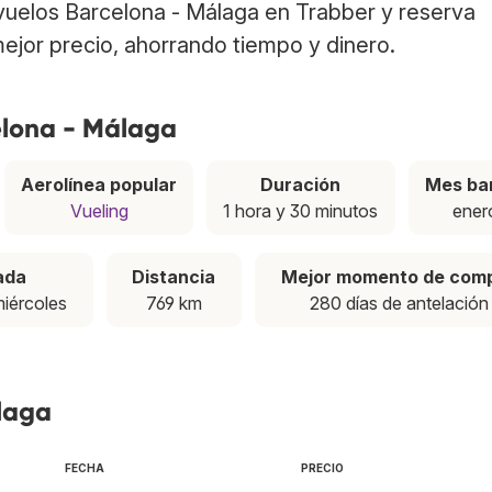
 vuelos Barcelona - Málaga en Trabber y reserva
ejor precio, ahorrando tiempo y dinero.
elona - Málaga
Aerolínea popular
Duración
Mes ba
Vueling
1 hora y 30 minutos
ener
ada
Distancia
Mejor momento de com
miércoles
769 km
280 días de antelación
álaga
FECHA
PRECIO