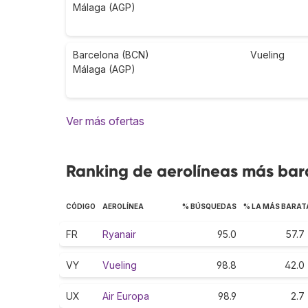
Málaga (AGP)
Barcelona (BCN)
Vueling
Málaga (AGP)
Ver más ofertas
Ranking de aerolíneas más bar
CÓDIGO
AEROLÍNEA
% BÚSQUEDAS
% LA MÁS BARAT
FR
Ryanair
95.0
57.7
VY
Vueling
98.8
42.0
UX
Air Europa
98.9
2.7