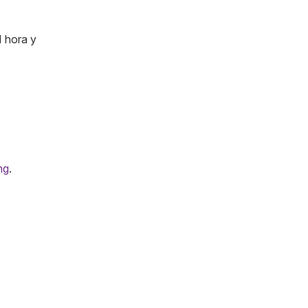
1 hora y
ng
.