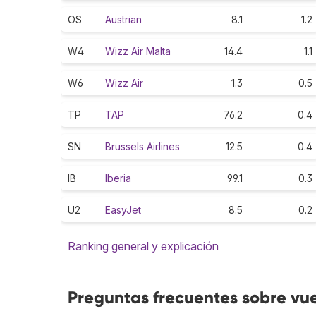
OS
Austrian
8.1
1.2
W4
Wizz Air Malta
14.4
1.1
W6
Wizz Air
1.3
0.5
TP
TAP
76.2
0.4
SN
Brussels Airlines
12.5
0.4
IB
Iberia
99.1
0.3
U2
EasyJet
8.5
0.2
Ranking general y explicación
Preguntas frecuentes sobre vu