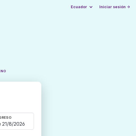
Ecuador
Iniciar sesión →
INO
GRESO