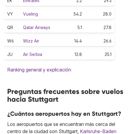
EK
Emirates
2.2
29.3
VY
Vueling
54.2
28.0
QR
Qatar Airways
5.1
27.8
W6
Wizz Air
14.4
26.6
JU
Air Serbia
12.8
25.1
Ranking general y explicación
Preguntas frecuentes sobre vuelos
hacia Stuttgart
¿Cuántos aeropuertos hay en Stuttgart?
Los aeropuertos que se encuentran más cerca del
centro de la ciudad son Stuttgart,
Karlsruhe-Baden