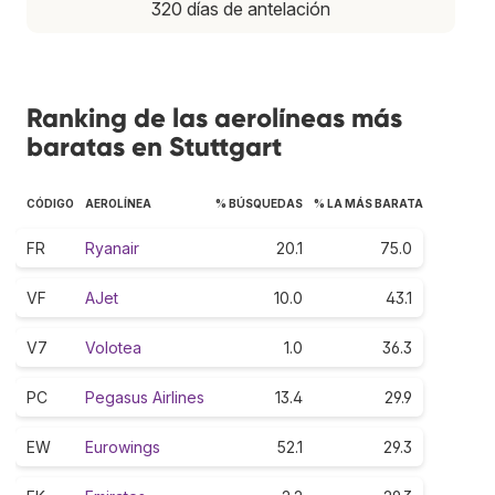
320 días de antelación
Ranking de las aerolíneas más
baratas en Stuttgart
CÓDIGO
AEROLÍNEA
% BÚSQUEDAS
% LA MÁS BARATA
FR
Ryanair
20.1
75.0
VF
AJet
10.0
43.1
V7
Volotea
1.0
36.3
PC
Pegasus Airlines
13.4
29.9
EW
Eurowings
52.1
29.3