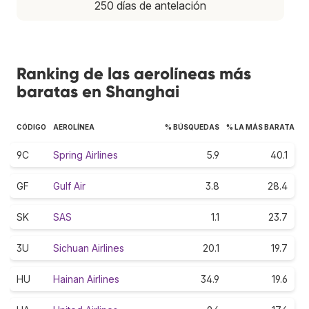
250 días de antelación
Ranking de las aerolíneas más
baratas en Shanghai
CÓDIGO
AEROLÍNEA
% BÚSQUEDAS
% LA MÁS BARATA
9C
Spring Airlines
5.9
40.1
GF
Gulf Air
3.8
28.4
SK
SAS
1.1
23.7
3U
Sichuan Airlines
20.1
19.7
HU
Hainan Airlines
34.9
19.6