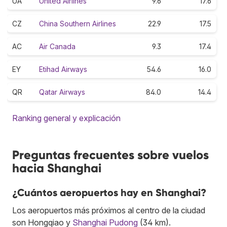
UA
United Airlines
9.6
17.6
CZ
China Southern Airlines
22.9
17.5
AC
Air Canada
9.3
17.4
EY
Etihad Airways
54.6
16.0
QR
Qatar Airways
84.0
14.4
Ranking general y explicación
Preguntas frecuentes sobre vuelos
hacia Shanghai
¿Cuántos aeropuertos hay en Shanghai?
Los aeropuertos más próximos al centro de la ciudad
son Hongqiao y
Shanghai Pudong
(34 km).