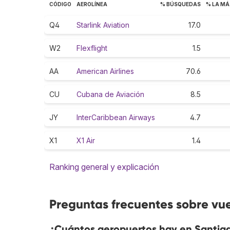
CÓDIGO
AEROLÍNEA
% BÚSQUEDAS
% LA MÁ
Q4
Starlink Aviation
17.0
W2
Flexflight
1.5
AA
American Airlines
70.6
CU
Cubana de Aviación
8.5
JY
InterCaribbean Airways
4.7
X1
X1 Air
1.4
Ranking general y explicación
Preguntas frecuentes sobre vu
¿Cuántos aeropuertos hay en Santia