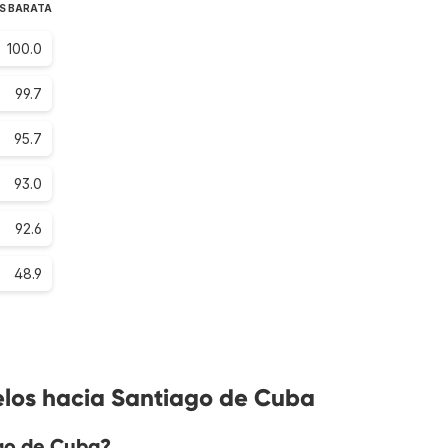
S BARATA
100.0
99.7
95.7
93.0
92.6
48.9
elos hacia Santiago de Cuba
go de Cuba?