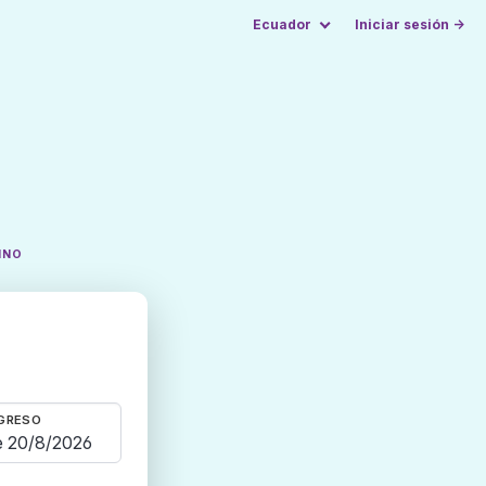
Ecuador
Iniciar sesión →
INO
GRESO