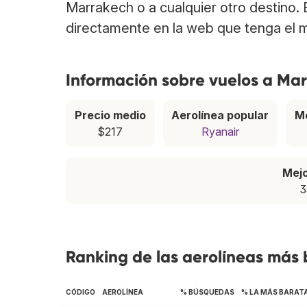
Marrakech o a cualquier otro destino.
directamente en la web que tenga el m
Información sobre vuelos a Ma
Precio medio
Aerolínea popular
M
$217
Ryanair
Mej
3
Ranking de las aerolíneas más
CÓDIGO
AEROLÍNEA
% BÚSQUEDAS
% LA MÁS BARAT