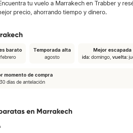
 Encuentra tu vuelo a Marrakech en Trabber y res
ejor precio, ahorrando tiempo y dinero.
rrakech
es barato
Temporada alta
Mejor escapada
febrero
agosto
ida
: domingo,
vuelta
: j
or momento de compra
30 días de antelación
 baratas en Marrakech
A