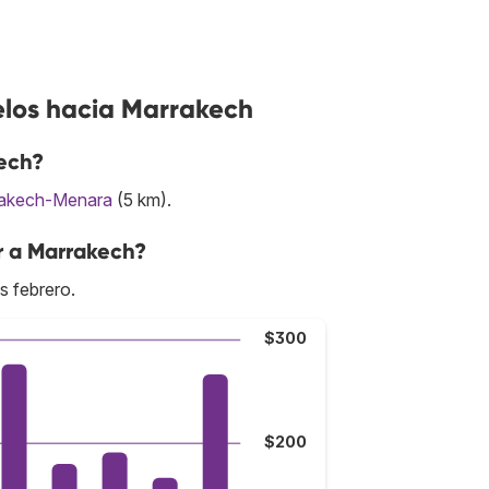
elos hacia Marrakech
ech?
akech-Menara
(5 km).
r a Marrakech?
s febrero.
$300
$200