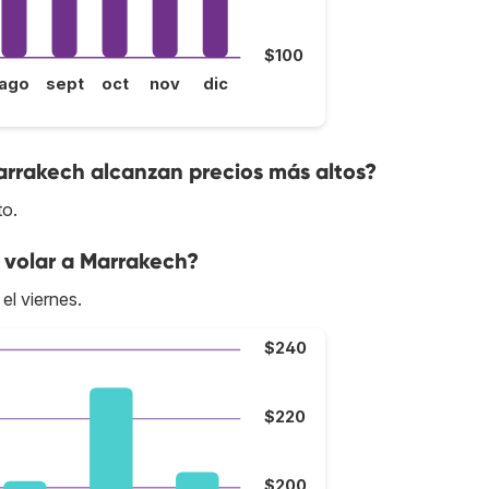
$100
ago
sept
oct
nov
dic
arrakech alcanzan precios más altos?
to.
 volar a Marrakech?
el viernes.
$240
$220
$200