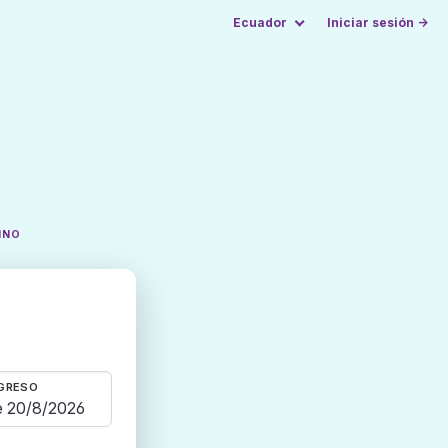
Ecuador
Iniciar sesión →
INO
GRESO