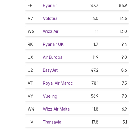
FR
Ryanair
87.7
84.9
V7
Volotea
4.0
14.6
W6
Wizz Air
1.1
13.0
RK
Ryanair UK
1.7
9.4
UX
Air Europa
11.9
9.0
U2
EasyJet
47.2
8.6
AT
Royal Air Maroc
78.1
7.5
VY
Vueling
56.9
7.0
W4
Wizz Air Malta
11.8
6.9
HV
Transavia
17.8
5.1