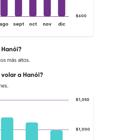
$600
ago
sept
oct
nov
dic
a Hanói?
ios más altos.
 volar a Hanói?
nes.
$1,050
$1,000