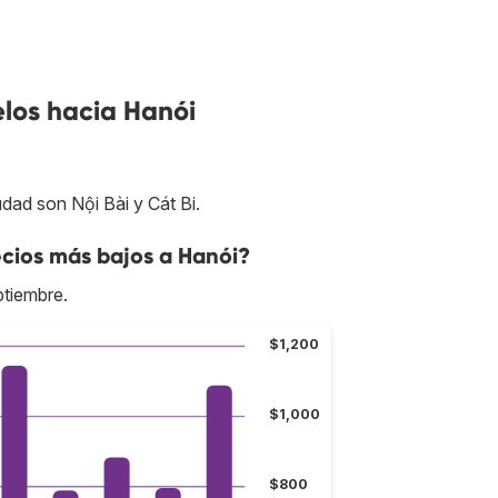
los hacia Hanói
dad son Nội Bài y Cát Bi.
cios más bajos a Hanói?
ptiembre.
$1,200
$1,000
$800