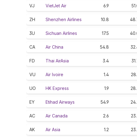
VJ
VietJet Air
6.9
51
ZH
Shenzhen Airlines
10.8
48.
3U
Sichuan Airlines
17.5
40.
CA
Air China
54.8
32.
FD
Thai AirAsia
3.4
31
VU
Air Ivoire
1.4
28
UO
HK Express
1.9
28.
EY
Etihad Airways
54.9
24.
AC
Air Canada
2.6
23
AK
Air Asia
1.2
23