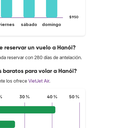
$950
viernes
sábado
domingo
 reservar un vuelo a Hanói?
nda reservar con 280 días de antelación.
s baratos para volar a Hanói?
te los ofrece
VietJet Air
.
%
30 %
40 %
50 %