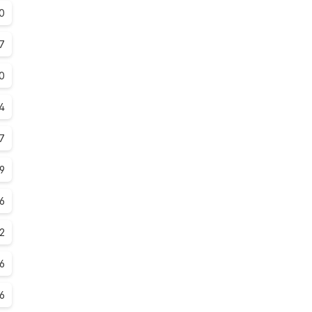
.0
7
0
4
.7
.9
6
2
.6
.6