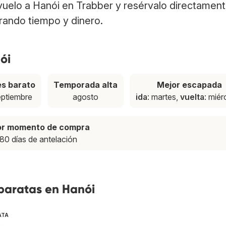
 vuelo a Hanói en Trabber y resérvalo directamen
rrando tiempo y dinero.
ói
s barato
Temporada alta
Mejor escapada
eptiembre
agosto
ida
: martes,
vuelta
: miér
or momento de compra
80 días de antelación
 baratas en Hanói
ATA