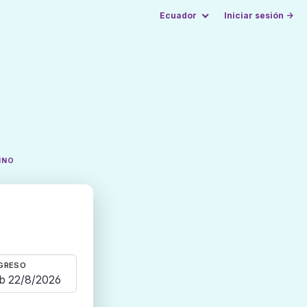
Ecuador
Iniciar sesión →
INO
GRESO