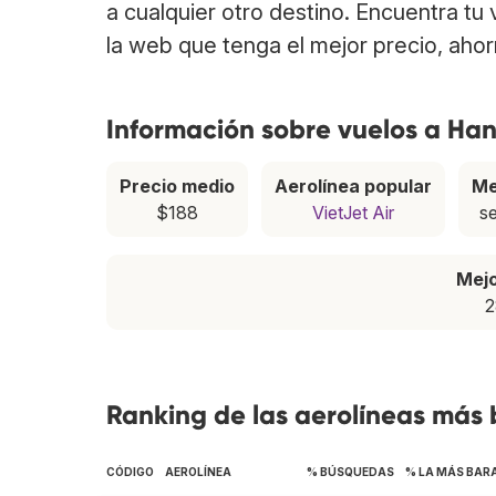
a cualquier otro destino. Encuentra tu
la web que tenga el mejor precio, aho
Información sobre vuelos a Han
Precio medio
Aerolínea popular
Me
$188
VietJet Air
s
Mej
2
Ranking de las aerolíneas más
CÓDIGO
AEROLÍNEA
% BÚSQUEDAS
% LA MÁS BAR