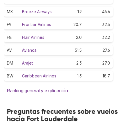
MX
Breeze Airways
1.9
46.6
F9
Frontier Airlines
20.7
32.5
F8
Flair Airlines
2.0
32.2
AV
Avianca
51.5
27.6
DM
Arajet
2.3
27.0
BW
Caribbean Airlines
1.3
18.7
Ranking general y explicación
Preguntas frecuentes sobre vuelos
hacia Fort Lauderdale