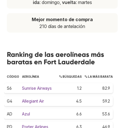
ida
: domingo,
vuelta
: martes
Mejor momento de compra
210 días de antelación
Ranking de las aerolíneas más
baratas en Fort Lauderdale
CÓDIGO
AEROLÍNEA
% BÚSQUEDAS
% LA MÁS BARATA
S6
Sunrise Airways
1.2
82.9
G4
Allegiant Air
4.5
59.2
AD
Azul
6.6
53.6
PD
Porter Airlines
6.3
46.9