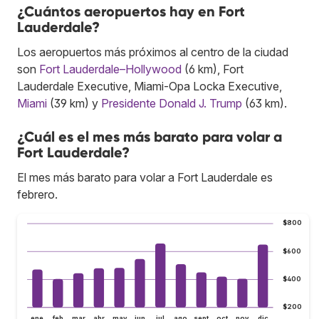
¿Cuántos aeropuertos hay en Fort
Lauderdale?
Los aeropuertos más próximos al centro de la ciudad
son
Fort Lauderdale–Hollywood
(6 km), Fort
Lauderdale Executive, Miami-Opa Locka Executive,
Miami
(39 km) y
Presidente Donald J. Trump
(63 km).
¿Cuál es el mes más barato para volar a
Fort Lauderdale?
El mes más barato para volar a Fort Lauderdale es
febrero.
$800
$600
$400
$200
ene
feb
mar
abr
may
jun
jul
ago
sept
oct
nov
dic