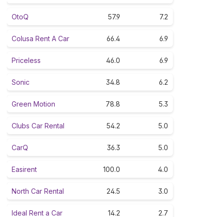
OtoQ
57.9
7.2
Colusa Rent A Car
66.4
6.9
Priceless
46.0
6.9
Sonic
34.8
6.2
Green Motion
78.8
5.3
Clubs Car Rental
54.2
5.0
CarQ
36.3
5.0
Easirent
100.0
4.0
North Car Rental
24.5
3.0
Ideal Rent a Car
14.2
2.7