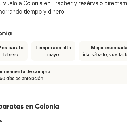
tu vuelo a Colonia en Trabber y resérvalo directa
ahorrando tiempo y dinero.
onia
Mes barato
Temporada alta
Mejor escapad
febrero
mayo
ida
: sábado,
vuelta
: 
or momento de compra
60 días de antelación
baratas en Colonia
TA