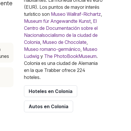
habitantes. La moneda oficial es euro
mente
(EUR). Los puntos de mayor interés
turístico son
Museo Wallraf-Richartz
,
Museum für Angewandte Kunst
,
El
Centro de Documentación sobre el
Nacionalsocialismo de la ciudad de
Colonia
,
Museo de Chocolate
,
a
Museo romano-germánico
,
Museo
lunes
Ludwig
y
The PhotoBookMuseum
.
Colonia es una ciudad de Alemania
en la que Trabber ofrece 224
hoteles.
Hoteles en Colonia
Autos en Colonia