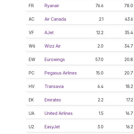
FR
Ryanair
76.6
78.0
AC
Air Canada
2.1
43.6
VF
AJet
12.2
35.4
W6
Wizz Air
2.0
34.7
EW
Eurowings
57.0
20.8
PC
Pegasus Airlines
15.0
20.7
HV
Transavia
6.4
18.2
EK
Emirates
2.2
17.2
UA
United Airlines
1.5
16.7
U2
EasyJet
3.0
16.2