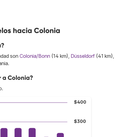
los hacia Colonia
a?
iudad son
Colonia/Bonn
(14 km),
Düsseldorf
(41 km),
nia.
r a Colonia?
o.
$400
$300