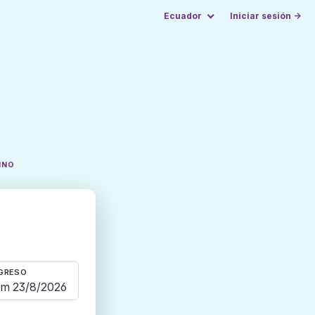
Ecuador
Iniciar sesión →
INO
GRESO