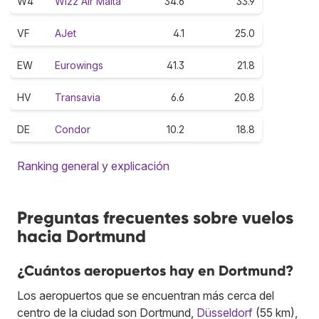
W4
Wizz Air Malta
34.6
33.9
VF
AJet
4.1
25.0
EW
Eurowings
41.3
21.8
HV
Transavia
6.6
20.8
DE
Condor
10.2
18.8
Ranking general y explicación
Preguntas frecuentes sobre vuelos
hacia Dortmund
¿Cuántos aeropuertos hay en Dortmund?
Los aeropuertos que se encuentran más cerca del
centro de la ciudad son Dortmund,
Düsseldorf
(55 km),