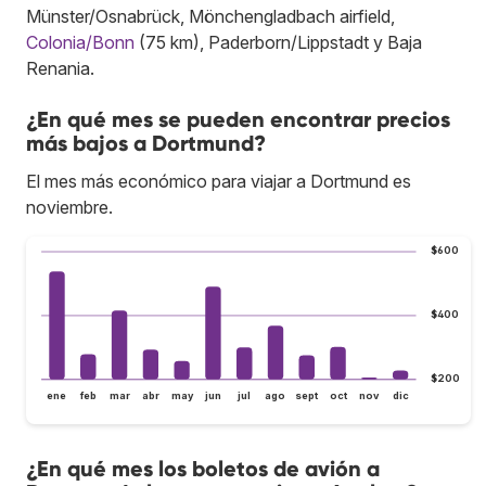
Münster/Osnabrück, Mönchengladbach airfield,
Colonia/Bonn
(75 km), Paderborn/Lippstadt y Baja
Renania.
¿En qué mes se pueden encontrar precios
más bajos a Dortmund?
El mes más económico para viajar a Dortmund es
noviembre.
$600
$400
$200
ene
feb
mar
abr
may
jun
jul
ago
sept
oct
nov
dic
¿En qué mes los boletos de avión a