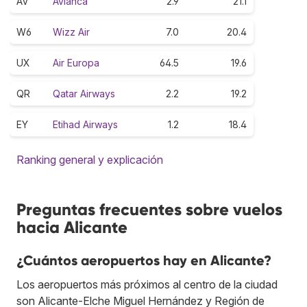
AV
Avianca
2.9
21.1
W6
Wizz Air
7.0
20.4
UX
Air Europa
64.5
19.6
QR
Qatar Airways
2.2
19.2
EY
Etihad Airways
1.2
18.4
Ranking general y explicación
Preguntas frecuentes sobre vuelos
hacia Alicante
¿Cuántos aeropuertos hay en Alicante?
Los aeropuertos más próximos al centro de la ciudad
son Alicante-Elche Miguel Hernández y Región de