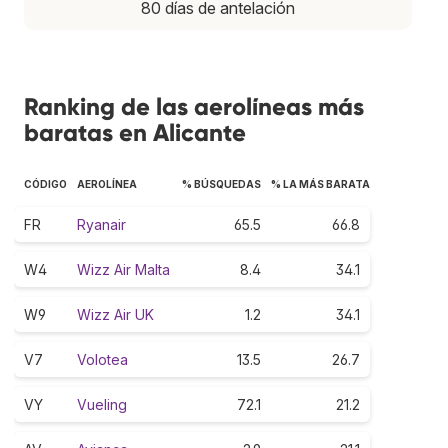
80 días de antelación
Ranking de las aerolíneas más
baratas en Alicante
CÓDIGO
AEROLÍNEA
% BÚSQUEDAS
% LA MÁS BARATA
FR
Ryanair
65.5
66.8
W4
Wizz Air Malta
8.4
34.1
W9
Wizz Air UK
1.2
34.1
V7
Volotea
13.5
26.7
VY
Vueling
72.1
21.2