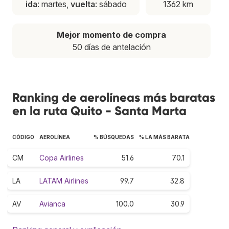
ida
: martes,
vuelta
: sábado
1362 km
Mejor momento de compra
50 días de antelación
Ranking de aerolíneas más baratas
en la ruta Quito - Santa Marta
CÓDIGO
AEROLÍNEA
% BÚSQUEDAS
% LA MÁS BARATA
CM
Copa Airlines
51.6
70.1
LA
LATAM Airlines
99.7
32.8
AV
Avianca
100.0
30.9