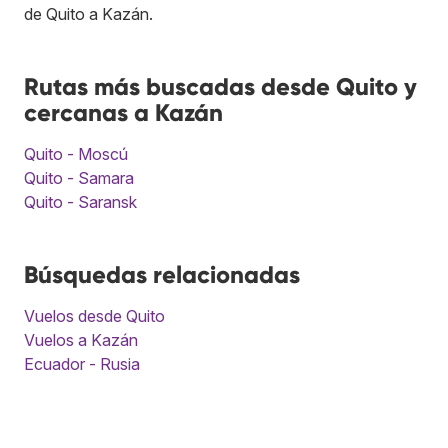
de Quito a Kazán.
Rutas más buscadas desde Quito y
cercanas a Kazán
Quito - Moscú
Quito - Samara
Quito - Saransk
Búsquedas relacionadas
Vuelos desde Quito
Vuelos a Kazán
Ecuador - Rusia