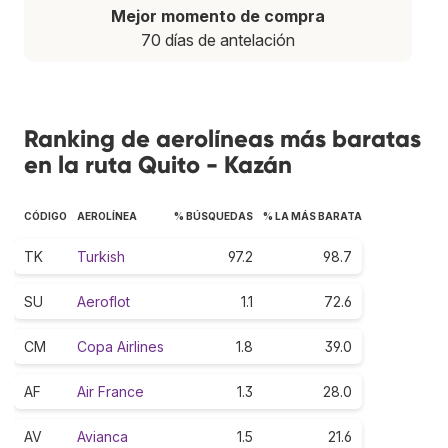
Mejor momento de compra
70 días de antelación
Ranking de aerolíneas más baratas
en la ruta Quito - Kazán
CÓDIGO
AEROLÍNEA
% BÚSQUEDAS
% LA MÁS BARATA
TK
Turkish
97.2
98.7
SU
Aeroflot
1.1
72.6
CM
Copa Airlines
1.8
39.0
AF
Air France
1.3
28.0
AV
Avianca
1.5
21.6