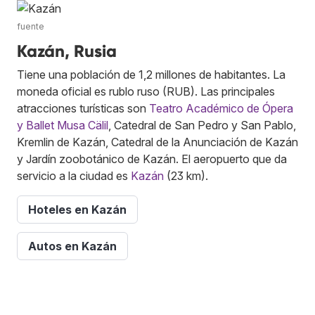
fuente
Kazán, Rusia
Tiene una población de 1,2 millones de habitantes. La
moneda oficial es rublo ruso (RUB). Las principales
atracciones turísticas son
Teatro Académico de Ópera
y Ballet Musa Cälil
, Catedral de San Pedro y San Pablo,
Kremlin de Kazán, Catedral de la Anunciación de Kazán
y Jardín zoobotánico de Kazán. El aeropuerto que da
servicio a la ciudad es
Kazán
(23 km).
Hoteles en Kazán
Autos en Kazán