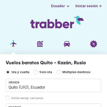
Iniciar sesión →
Ecuador
Vuelos baratos Quito - Kazán, Rusia
Ida y vuelta
Solo ida
Múltiples destinos
ORIGEN
Incluir aerop. cercanos