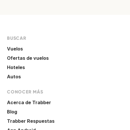
BUSCAR
Vuelos
Ofertas de vuelos
Hoteles
Autos
CONOCER MÁS
Acerca de Trabber
Blog
Trabber Respuestas