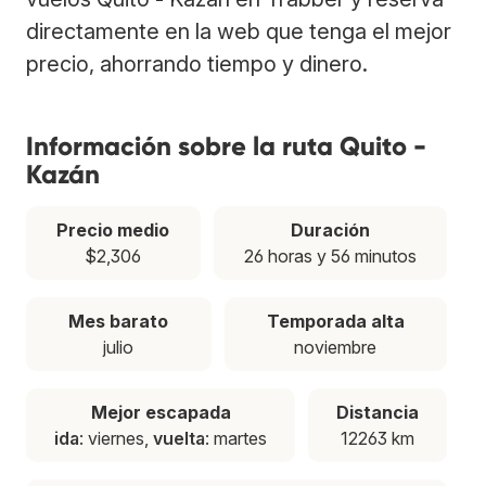
directamente en la web que tenga el mejor
precio, ahorrando tiempo y dinero.
Información sobre la ruta Quito -
Kazán
Precio medio
Duración
$2,306
26 horas y 56 minutos
Mes barato
Temporada alta
julio
noviembre
Mejor escapada
Distancia
ida
: viernes,
vuelta
: martes
12263 km