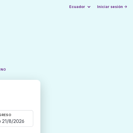
Ecuador
Iniciar sesión →
INO
GRESO