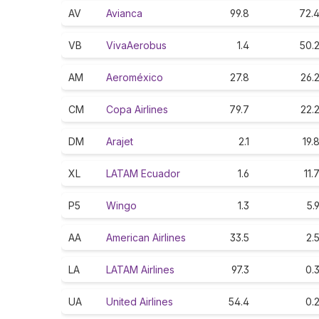
AV
Avianca
99.8
72.
VB
VivaAerobus
1.4
50.
AM
Aeroméxico
27.8
26.
CM
Copa Airlines
79.7
22.
DM
Arajet
2.1
19.
XL
LATAM Ecuador
1.6
11.
P5
Wingo
1.3
5.
AA
American Airlines
33.5
2.
LA
LATAM Airlines
97.3
0.
UA
United Airlines
54.4
0.