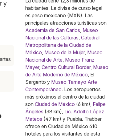
La ciudad tiene 12,3 millones de
r y
habitantes. La divisa de curso legal
es peso mexicano (MXN). Las
principales atracciones turísticas son
Academia de San Carlos
,
Museo
Nacional de las Culturas
,
Catedral
Metropolitana de la Ciudad de
México
,
Museo de la Mujer
,
Museo
artes
Nacional de Arte
,
Museo Franz
Mayer
,
Centro Cultural Border
,
Museo
de Arte Moderno de México
, El
Sargento y
Museo Tamayo Arte
Contemporáneo
. Los aeropuertos
más próximos al centro de la ciudad
son
Ciudad de México
(6 km),
Felipe
Ángeles
(38 km),
Lic. Adolfo López
o
Mateos
(47 km) y Puebla. Trabber
ofrece en Ciudad de México 610
hoteles para los visitantes de esta