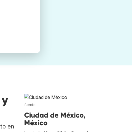
 y
fuente
Ciudad de México,
México
ato en