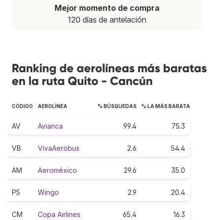
Mejor momento de compra
120 días de antelación
Ranking de aerolíneas más baratas
en la ruta Quito - Cancún
CÓDIGO
AEROLÍNEA
% BÚSQUEDAS
% LA MÁS BARATA
AV
Avianca
99.4
75.3
VB
VivaAerobus
2.6
54.4
AM
Aeroméxico
29.6
35.0
P5
Wingo
2.9
20.4
CM
Copa Airlines
65.4
16.3