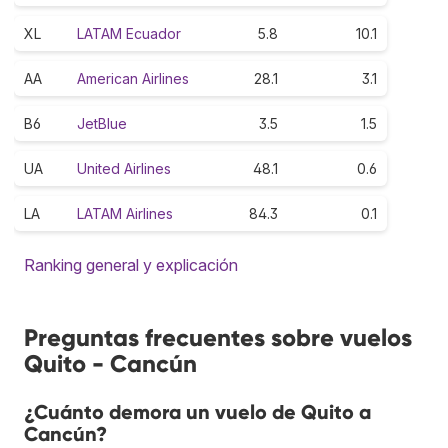
XL
LATAM Ecuador
5.8
10.1
AA
American Airlines
28.1
3.1
B6
JetBlue
3.5
1.5
UA
United Airlines
48.1
0.6
LA
LATAM Airlines
84.3
0.1
Ranking general y explicación
Preguntas frecuentes sobre vuelos
Quito - Cancún
¿Cuánto demora un vuelo de Quito a
Cancún?