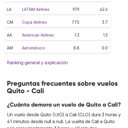
LA
LATAM Airlines
97.9
42.6
CM
Copa Airlines
77.5
3.7
AA
American Airlines
1.3
1.3
AM
Aeroméxico
8.8
0.0
Ranking general y explicación
Preguntas frecuentes sobre vuelos
Quito - Cali
¿Cuánto demora un vuelo de Quito a Cali?
Un vuelo desde Quito (UIO) a Cali (CLO) dura 3 horas y
41 minutos desde null a null. La vuelta de Cali a Quito