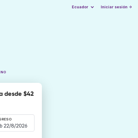
Ecuador
Iniciar sesión →
INO
ña desde $42
GRESO