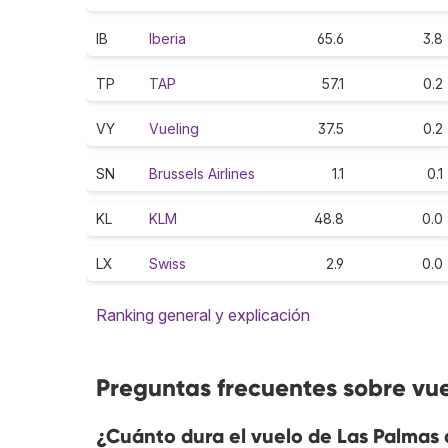
IB
Iberia
65.6
3.8
TP
TAP
57.1
0.2
VY
Vueling
37.5
0.2
SN
Brussels Airlines
1.1
0.1
KL
KLM
48.8
0.0
LX
Swiss
2.9
0.0
Ranking general y explicación
Preguntas frecuentes sobre vu
¿Cuánto dura el vuelo de Las Palmas