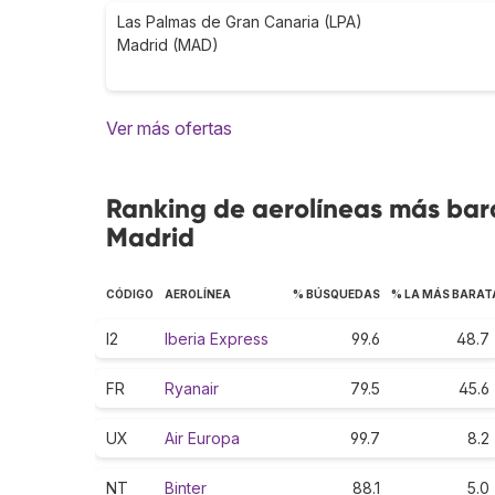
Las Palmas de Gran Canaria (LPA)
Madrid (MAD)
Ver más ofertas
Ranking de aerolíneas más bara
Madrid
CÓDIGO
AEROLÍNEA
% BÚSQUEDAS
% LA MÁS BARAT
I2
Iberia Express
99.6
48.7
FR
Ryanair
79.5
45.6
UX
Air Europa
99.7
8.2
NT
Binter
88.1
5.0