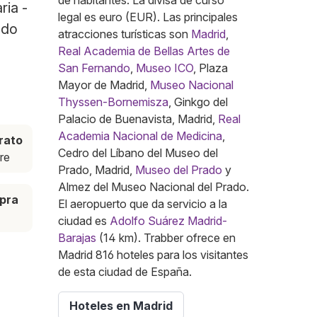
de habitantes. La divisa de curso
ria -
legal es euro (EUR). Las principales
ndo
atracciones turísticas son
Madrid
,
Real Academia de Bellas Artes de
San Fernando
,
Museo ICO
, Plaza
Mayor de Madrid,
Museo Nacional
Thyssen-Bornemisza
, Ginkgo del
Palacio de Buenavista, Madrid,
Real
Academia Nacional de Medicina
,
rato
Cedro del Líbano del Museo del
re
Prado, Madrid,
Museo del Prado
y
Almez del Museo Nacional del Prado.
pra
El aeropuerto que da servicio a la
ciudad es
Adolfo Suárez Madrid-
Barajas
(14 km). Trabber ofrece en
Madrid 816 hoteles para los visitantes
de esta ciudad de España.
Hoteles en Madrid