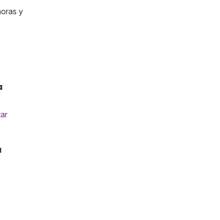
horas y
a
ar
a