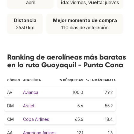
abril
ida
: viernes,
vuelta
: jueves
Distancia
Mejor momento de compra
2630 km
110 días de antelación
Ranking de aerolíneas más baratas
en la ruta Guayaquil - Punta Cana
CÓDIGO
AEROLÍNEA
% BÚSQUEDAS
% LA MÁS BARATA
AV
Avianca
100.0
79.2
DM
Arajet
5.6
55.9
CM
Copa Airlines
65.6
18.4
AA
American Airlines
12.1
1.6