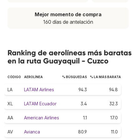
Mejor momento de compra
160 días de antelación
Ranking de aerolíneas más baratas
en la ruta Guayaquil - Cuzco
CÓDIGO
AEROLÍNEA
% BÚSQUEDAS
% LA MÁS BARATA
LA
LATAM Airlines
94.3
94.8
XL
LATAM Ecuador
3.4
32.3
AA
American Airlines
1.1
17.0
AV
Avianca
80.9
11.0