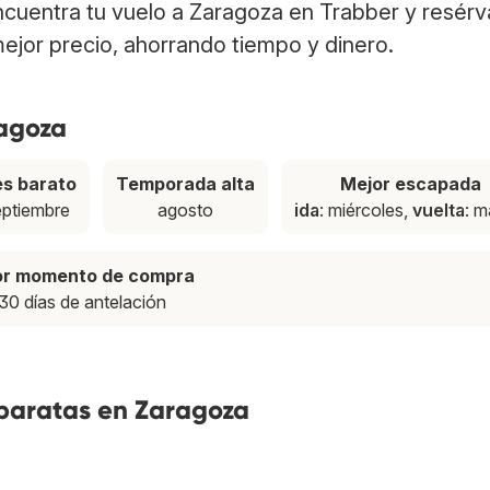
ncuentra tu vuelo a Zaragoza en Trabber y resérv
ejor precio, ahorrando tiempo y dinero.
ragoza
s barato
Temporada alta
Mejor escapada
eptiembre
agosto
ida
: miércoles,
vuelta
: m
or momento de compra
30 días de antelación
 baratas en Zaragoza