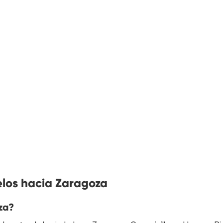
elos hacia Zaragoza
za?