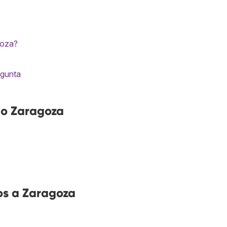
goza?
egunta
no Zaragoza
os a Zaragoza