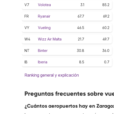
V7
Volotea
3.1
85.2
FR
Ryanair
67.7
69.2
VY
Vueling
46.5
60.2
W4
Wizz Air Malta
21.7
49.7
NT
Binter
30.8
36.0
IB
Iberia
8.5
0.7
Ranking general y explicación
Preguntas frecuentes sobre vu
¿Cuántos aeropuertos hay en Zarago