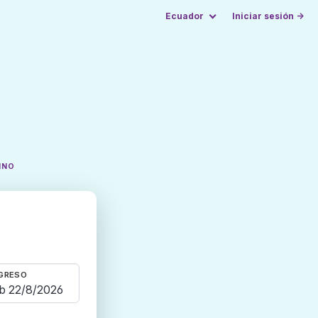
Ecuador
Iniciar sesión →
INO
GRESO