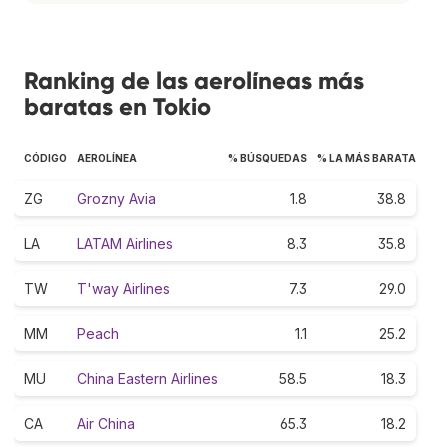
Ranking de las aerolíneas más
baratas en Tokio
CÓDIGO
AEROLÍNEA
% BÚSQUEDAS
% LA MÁS BARATA
ZG
Grozny Avia
1.8
38.8
LA
LATAM Airlines
8.3
35.8
TW
T'way Airlines
7.3
29.0
MM
Peach
1.1
25.2
MU
China Eastern Airlines
58.5
18.3
CA
Air China
65.3
18.2